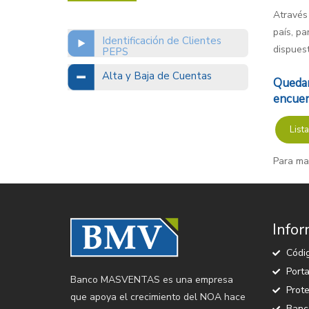
Através 
país, pa
Identificación de Clientes
dispuest
PEPS
Alta y Baja de Cuentas
Quedan
encuen
List
Para may
Infor
Códig
Porta
Banco MASVENTAS es una empresa
Prote
que apoya el crecimiento del NOA hace
Banco