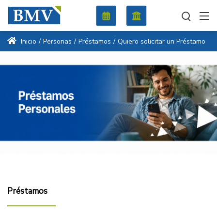
Inicio
/
Personas
/
Préstamos
/
Quiero solicitar un Préstamo
Préstamos