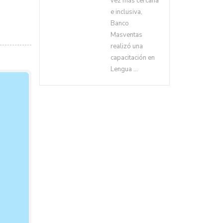
vez más cercana
e inclusiva,
Banco
Masventas
realizó una
capacitación en
Lengua ...