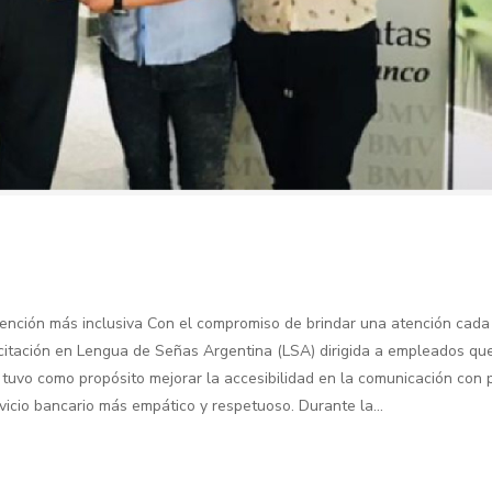
ención más inclusiva Con el compromiso de brindar una atención cad
citación en Lengua de Señas Argentina (LSA) dirigida a empleados qu
a tuvo como propósito mejorar la accesibilidad en la comunicación con
vicio bancario más empático y respetuoso. Durante la...