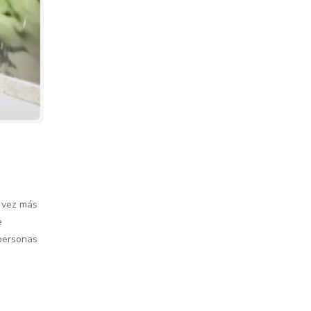
a vez más
e
 personas