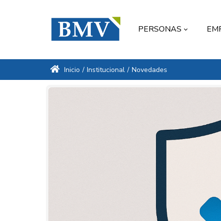
PERSONAS
EM
Inicio
/
Institucional
/
Novedades