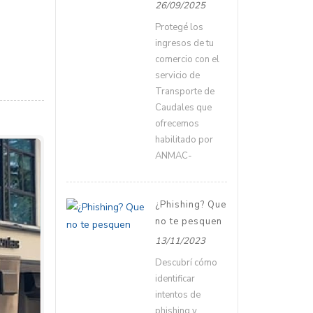
26/09/2025
Protegé los
ingresos de tu
comercio con el
servicio de
Transporte de
Caudales que
ofrecemos
habilitado por
ANMAC-
¿Phishing? Que
no te pesquen
13/11/2023
Descubrí cómo
identificar
intentos de
phishing y