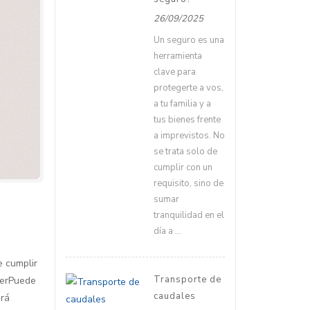
26/09/2025
Un seguro es una
herramienta
clave para
protegerte a vos,
a tu familia y a
tus bienes frente
a imprevistos. No
se trata solo de
cumplir con un
requisito, sino de
sumar
tranquilidad en el
día a ...
e cumplir
Transporte de
egerPuede
caudales
ará