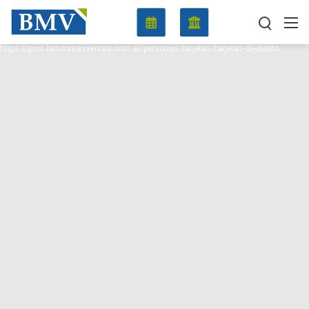
https://prod.bancomasventas.com.ar/personas/tarjetas/tarjetas-de-debito