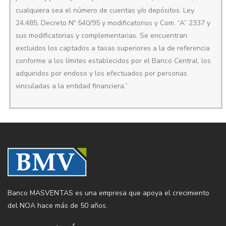
cualquiera sea el número de cuentas y/o depósitos. Ley
24.485, Decreto Nº 540/95 y modificatorios y Com. “A” 2337 y
sus modificatorias y complementarias. Se encuentran
excluidos los captados a tasas superiores a la de referencia
conforme a los límites establecidos por el Banco Central, los
adquiridos por endoso y los efectuados por personas
vinculadas a la entidad financiera.”
Banco MASVENTAS es una empresa que apoya el crecimiento
del NOA hace más de 50 años.