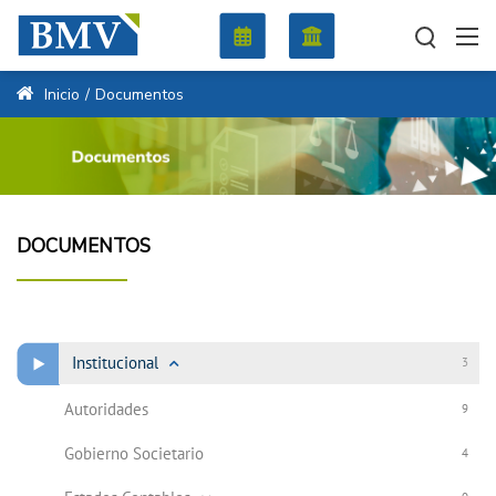
Inicio
/
Documentos
DOCUMENTOS
Institucional
3
Autoridades
9
Gobierno Societario
4