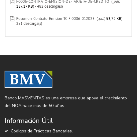
F0006-CONTRATO-EMISION-DE-TARJETA-DE-CRÉDITO
(
.pdf,
187,17 KB
) - 482 descarga(s)
Resumen-Contrato-Emisión-TC-F.0006-012023
(
.pdf,
53,72 KB
) -
251 descarga(s)
Banco MASVENTAS es una empresa que apoya el crecimiento
del NOA hace más de 50 años.
Información Útil
Códigos de Prácticas Bancarias.