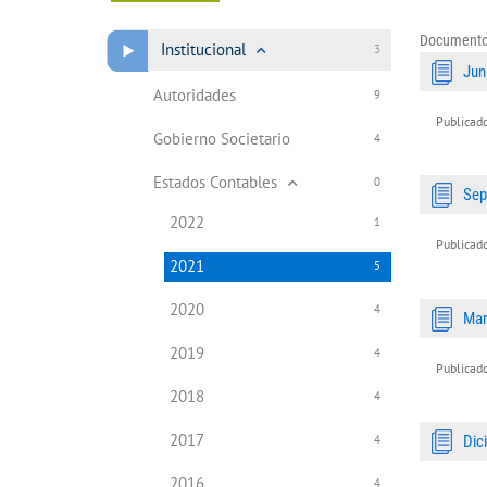
Document
Institucional
3
Jun
Autoridades
9
Publicado
Gobierno Societario
4
Estados Contables
0
Sep
2022
1
Publicado
2021
5
2020
4
Ma
2019
4
Publicado
2018
4
2017
Dic
4
2016
4