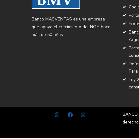
Códig
Porta
Banco MASVENTAS es una empresa
Prote
que apoya el crecimiento del NOA hace
Banco
más de 50 años.
Arge
Porta
cons
Defen
Para 
Ley 2
cons
BANCO 
derecho