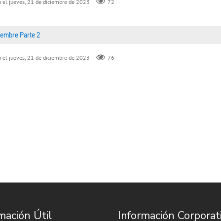
 el jueves, 21 de diciembre de 2023
72
iembre Parte 2
 el jueves, 21 de diciembre de 2023
76
mación Útil
Información Corporat