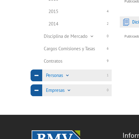
Publicado
2015
4
Dic
2014
2
Disciplina de Mercado
Publicado
0
Cargos Comisiones y Tasas
6
Contratos
9
Personas
1
Empresas
0
Infor