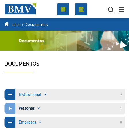
Inicio
/
Documentos
DOCUMENTOS
Institucional
3
Personas
1
Empresas
0