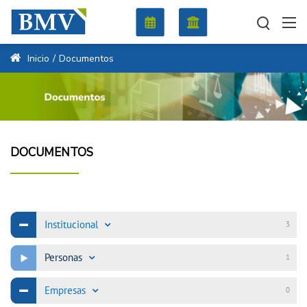
Inicio
/
Documentos
DOCUMENTOS
Institucional
3
Personas
1
Empresas
0